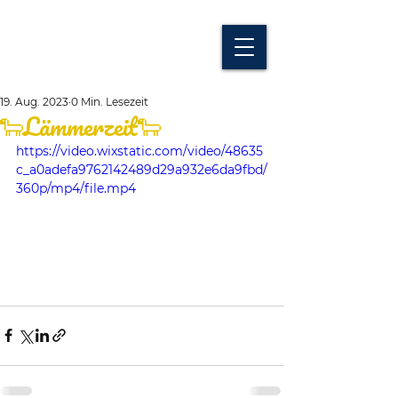
19. Aug. 2023
0 Min. Lesezeit
🐑Lämmerzeit🐑
https://video.wixstatic.com/video/48635
c_a0adefa9762142489d29a932e6da9fbd/
360p/mp4/file.mp4