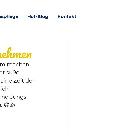
espflege
Hof-Blog
Kontakt
nehmen
rum machen 
er süße 
ine Zeit der 
ich 
und Jungs 
. 😁👍