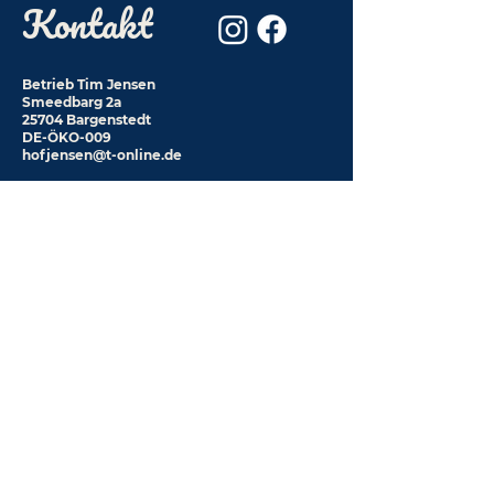
Kontakt
Betrieb Tim Jensen
Smeedbarg 2a
25704 Bargenstedt
DE-ÖKO-009
hofjensen@t-online.de
Betrieb Rilana Jensen
Smeedbarg 2
25704 Bargenstedt
0178-7458526
Impressum
Datenschutz