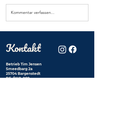
Kommentar verfassen...
Kontakt
Betrieb Tim Jensen
Smeedbarg 2a
25704 Bargenstedt
DE-ÖKO-009
hofjensen@t-online.de
Betrieb Rilana Jensen
Smeedbarg 2
25704 Bargenstedt
0178-7458526
Impressum
Datenschutz