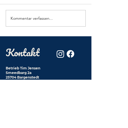
Kommentar verfassen...
Kontakt
Betrieb Tim Jensen
Smeedbarg 2a
25704 Bargenstedt
DE-ÖKO-009
hofjensen@t-online.de
Betrieb Rilana Jensen
Smeedbarg 2
25704 Bargenstedt
0178-7458526
Impressum
Datenschutz