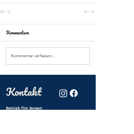
Kommentare
Kommentar verfassen...
Kontakt
Betrieb Tim Jensen
Smeedbarg 2a
25704 Bargenstedt
DE-ÖKO-009
hofjensen@t-online.de