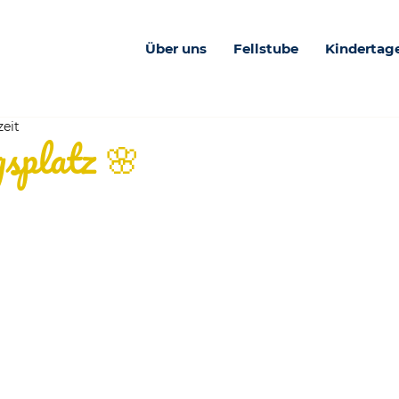
Über uns
Fellstube
Kindertag
zeit
gsplatz 🌸