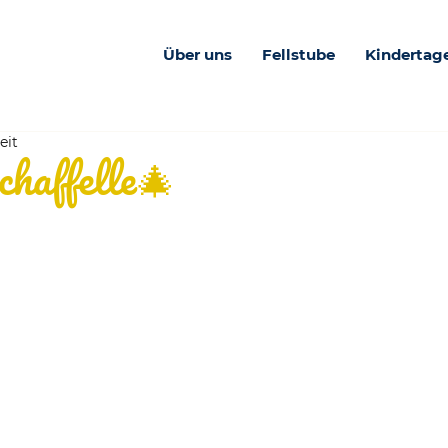
Über uns
Fellstube
Kindertag
eit
haffelle🎄