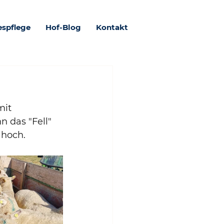
espflege
Hof-Blog
Kontakt
it 
n das "Fell" 
hoch. 